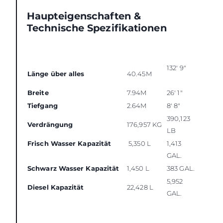
Haupteigenschaften &
Technische Spezifikationen
132' 9"
Länge über alles
40.45M
Breite
7.94M
26' 1"
Tiefgang
2.64M
8' 8"
390,123
Verdrängung
176,957 KG
LB
Frisch Wasser Kapazität
5,350 L
1,413
GAL.
Schwarz Wasser Kapazität
1,450 L
383 GAL.
5,952
Diesel Kapazität
22,428 L
GAL.