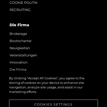
COOKIE POLITIK
RECRUITING
Die Firma
Brokerage
Bootscharter
Neuigkeiten
Veranstaltungen
Innovation
Die Firma
Das Team
By clicking “Accept All Cookies”, you agree to the
storing of cookies on your device to enhance site
Lifestyle
navigation, analyze site usage, and assist in our
Geschichte
marketing efforts.
Bewerten Sie Ihr Boot
COOKIES SETTINGS