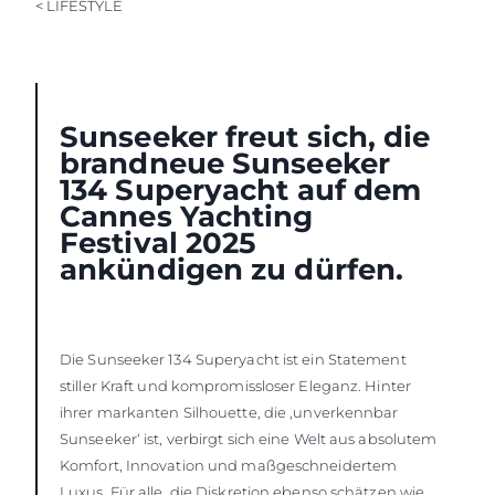
< LIFESTYLE
Sunseeker freut sich, die
brandneue Sunseeker
134 Superyacht auf dem
Cannes Yachting
Festival 2025
ankündigen zu dürfen.
Die Sunseeker 134 Superyacht ist ein Statement
stiller Kraft und kompromissloser Eleganz. Hinter
ihrer markanten Silhouette, die ‚unverkennbar
Sunseeker‘ ist, verbirgt sich eine Welt aus absolutem
Komfort, Innovation und maßgeschneidertem
Luxus. Für alle, die Diskretion ebenso schätzen wie