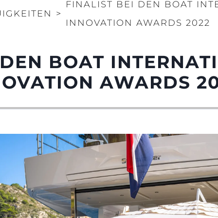
FINALIST BEI DEN BOAT IN
Innovati
COOKIE POLITIK
IGKEITEN
>
INNOVATION AWARDS 2022
Die Firm
RECRUITING
Das Tea
Lifestyle
I DEN BOAT INTERNAT
Geschich
NOVATION AWARDS 2
Bewerten