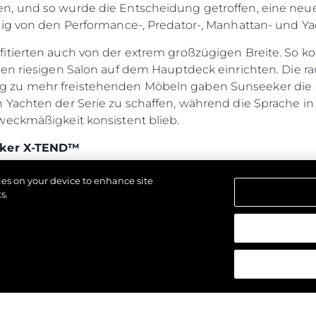
n, und so wurde die Entscheidung getroffen, eine neu
ig von den Performance-, Predator-, Manhattan- und Yac
itierten auch von der extrem großzügigen Breite. So k
nen riesigen Salon auf dem Hauptdeck einrichten. Die
zu mehr freistehenden Möbeln gaben Sunseeker die M
 Yachten der Serie zu schaffen, während die Sprache in
weckmäßigkeit konsistent blieb.
eeker X-TEND™
seeker über die Aufteilung des Platzes zwischen dem 
kies on your device to enhance site
Cockpits nachgedacht. Dieses frühe Spannungsverhältn
s.
stunde des X-TEND™. Ein innovativer Ansatz für die op
ndelbare Liegeanordnung.
delt den "Beach Club"-Bereich einer Sunseeker-Yacht 
alten.
iegesystem ist auf der neuen Sunseeker 90 Ocean erhältl
 Modelle der Sunseeker-Reihe. Es bietet einen multif
oßen Liegepolster öffnet - ideal für ein Sonnenbad auf