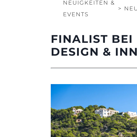
NEUIGKEITEN &
>
NEU
EVENTS
FINALIST BE
DESIGN & IN