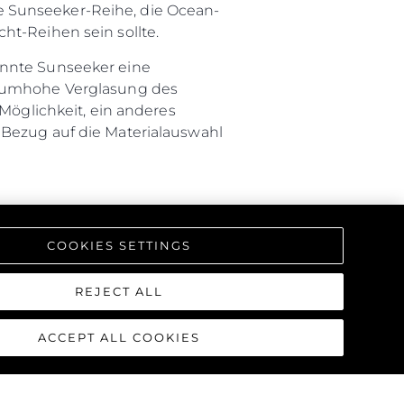
e Sunseeker-Reihe, die Ocean-
ht-Reihen sein sollte.
onnte Sunseeker eine
 raumhohe Verglasung des
öglichkeit, ein anderes
 Bezug auf die Materialauswahl
praktischen Nutzen des
is zwischen den verfügbaren
COOKIES SETTINGS
timale Nutzung des Achterdecks
REJECT ALL
in ein privates Refugium im
ACCEPT ALL COOKIES
ich und bietet vielfältige
unktionalen Bereich am Wasser,
 Wasserhöhe. Wenn die