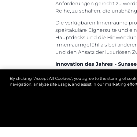
Anforderungen gerecht zu werde
Reihe, zu schaffen, die unabhäng
Die verfügbaren Innenräume prof
spektakuläre Eignersuite und ei
Hauptdecks und die Hinwendung 
Innenraumgefühl als bei anderen
und den Ansatz der luxuriösen Z
Innovation des Jahres - Suns
In der Konzeptionsphase hat Sun
By clicking “Accept All Cookies”, you agree to the storing of coo
Achterdecks und der Größe des 
navigation, analyze site usage, and assist in our marketing effort
Sozialbereichen war die Geburts
und des Cockpits durch eine wa
Die X-TEND™-Sonnenliege verwan
© 2026 Sunseeker London Group.Alle Rechte vorbeh
Freien. Das innovative X-TEND™-L
Funktionen am Heck der größeren
der sich hydraulisch zu einem gr