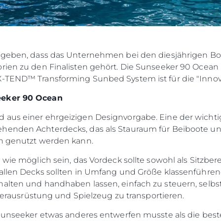
u geben, dass das Unternehmen bei den diesjährigen Boa
rien zu den Finalisten gehört. Die Sunseeker 90 Ocean i
X-TEND™ Transforming Sunbed System ist für die "Innova
eeker 90 Ocean
 aus einer ehrgeizigen Designvorgabe. Eine der wicht
henden Achterdecks, das als Stauraum für Beiboote und 
ch genutzt werden kann.
 wie möglich sein, das Vordeck sollte sowohl als Sitzbere
allen Decks sollten in Umfang und Größe klassenführend 
alten und handhaben lassen, einfach zu steuern, selbst
ignerausrüstung und Spielzeug zu transportieren.
s Sunseeker etwas anderes entwerfen musste als die b