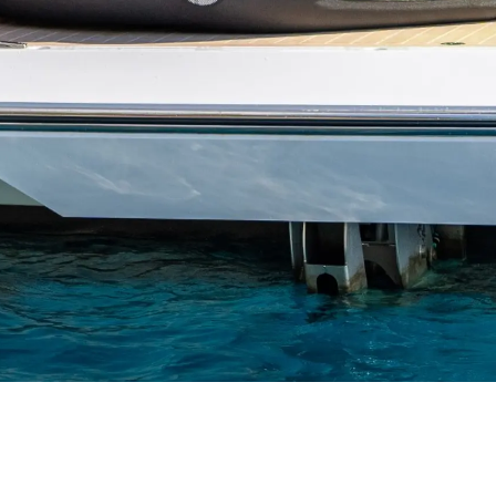
rma
ge
rter
ten
ltungen