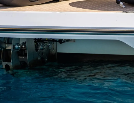
Rechtliches
Die Fi
DATENSCHUTZRICHTLINIE
Brokera
ERKLÄRUNG ZUR
Bootscha
MODERNEN SKLAVEREI
Neuigkei
ALLGEMEINE
Veransta
GESCHÄFTSBEDINGUNGEN