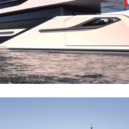
ALLGEMEINE
Veransta
GESCHÄFTSBEDINGUNGEN
Innovati
COOKIE POLITIK
Die Firm
RECRUITING
Das Tea
Lifestyle
Geschich
Bewerten