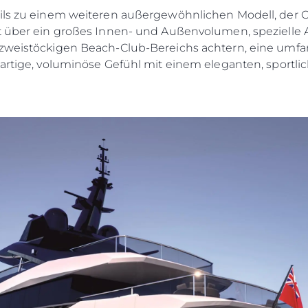
ails zu einem weiteren außergewöhnlichen Modell, der
gt über ein großes Innen- und Außenvolumen, spezielle
 zweistöckigen Beach-Club-Bereichs achtern, eine umfan
ßartige, voluminöse Gefühl mit einem eleganten, sportli
Rechtliches
Die Fi
DATENSCHUTZRICHTLINIE
Brokera
ERKLÄRUNG ZUR
Bootscha
MODERNEN SKLAVEREI
Neuigkei