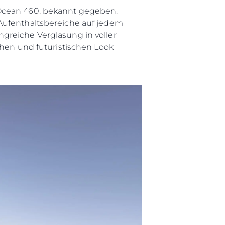
 Ocean 460, bekannt gegeben.
 Aufenthaltsbereiche auf jedem
greiche Verglasung in voller
chen und futuristischen Look
rma
ge
rter
ten