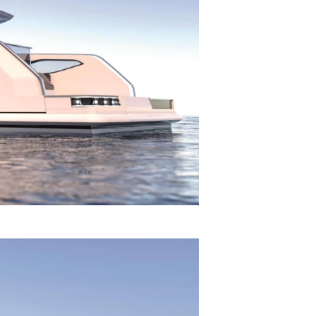
ltungen
on
a
m
te
 Sie Ihr Boot