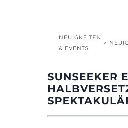
NEUIGKEITEN
>
NEUI
& EVENTS
SUNSEEKER E
HALBVERSETZ
SPEKTAKULÄ