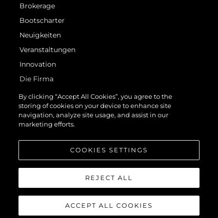
Brokerage
Bootscharter
Neuigkeiten
Veranstaltungen
Innovation
Die Firma
Das Team
By clicking “Accept All Cookies”, you agree to the
storing of cookies on your device to enhance site
Lifestyle
navigation, analyze site usage, and assist in our
Geschichte
marketing efforts.
Bewerten Sie Ihr Boot
COOKIES SETTINGS
REJECT ALL
ACCEPT ALL COOKIES
© 2026 Sunseeker London Group.Alle Rechte vorbehalten.