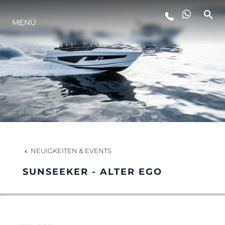
MENÜ
LIFESTYLE
INNOVATION
DIE FIRMA
DAS TEAM
NEUIGKEITEN & EVENTS
SUNSEEKER - ALTER EGO
GESCHICHTE
BEWERTEN SIE IHR BOOT