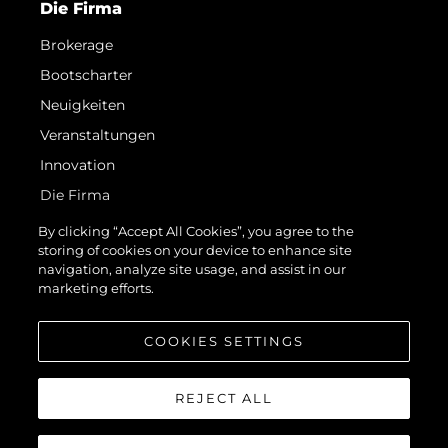
Die Firma
Brokerage
Bootscharter
Neuigkeiten
Veranstaltungen
Innovation
Die Firma
Das Team
By clicking “Accept All Cookies”, you agree to the
storing of cookies on your device to enhance site
Lifestyle
navigation, analyze site usage, and assist in our
Geschichte
marketing efforts.
Bewerten Sie Ihr Boot
COOKIES SETTINGS
REJECT ALL