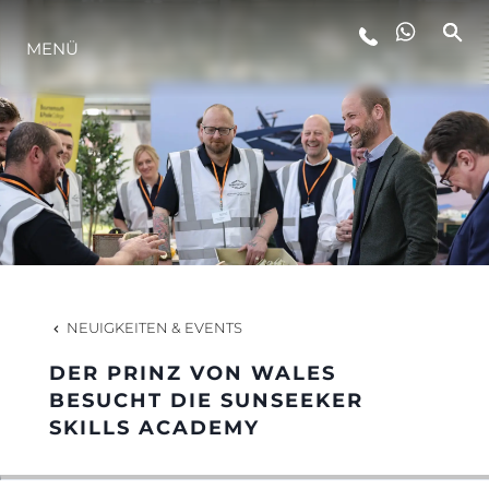
MENÜ
LIFESTYLE
INNOVATION
DIE FIRMA
DAS TEAM
NEUIGKEITEN & EVENTS
DER PRINZ VON WALES
GESCHICHTE
BESUCHT DIE SUNSEEKER
SKILLS ACADEMY
BEWERTEN SIE IHR BOOT