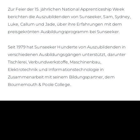
Zur Feier der 15. jährlichen National Apprenticeship Week
berichten die Auszubildenden von Sunseeker, Sam, Sydney,
Luke, Callum und Jade, über ihre Erfahrungen mit dem
preisgekrönten Ausbildungsprogramm bei Sunseeker.
Seit 1979 hat Sunseeker Hunderte von Auszubildenden in
verschiedenen Ausbildungsgängen unterstützt, darunter
Tischlerei, Verbundwerkstoffe, Maschinenbau,
Elektrotechnik und Informationstechnologie in
Zusammenarbeit mit seinem Bildungspartner, dem
Bournemouth & Poole College.