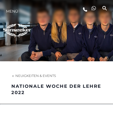
MENÜ
LIFESTYLE
INNOVATION
DIE FIRMA
DAS TEAM
NEUIGKEITEN & EVENTS
NATIONALE WOCHE DER LEHRE
GESCHICHTE
2022
BEWERTEN SIE IHR BOOT