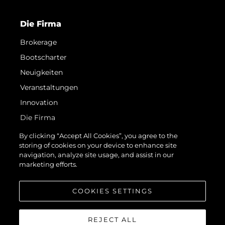
Die Firma
Brokerage
Bootscharter
Neuigkeiten
Veranstaltungen
Innovation
Die Firma
Das Team
By clicking “Accept All Cookies”, you agree to the
storing of cookies on your device to enhance site
Lifestyle
navigation, analyze site usage, and assist in our
Geschichte
marketing efforts.
Bewerten Sie Ihr Boot
COOKIES SETTINGS
REJECT ALL