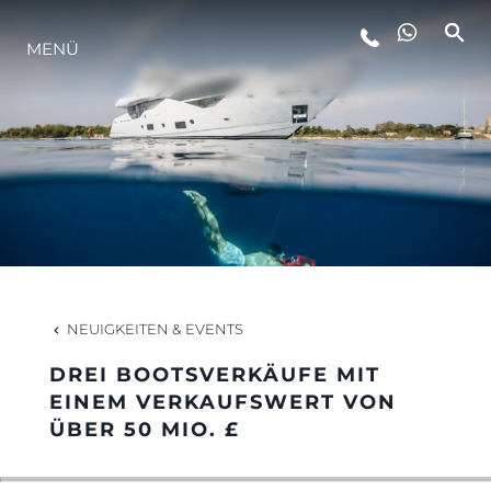
MENÜ
LIFESTYLE
INNOVATION
DIE FIRMA
DAS TEAM
NEUIGKEITEN & EVENTS
DREI BOOTSVERKÄUFE MIT
GESCHICHTE
EINEM VERKAUFSWERT VON
ÜBER 50 MIO. £
BEWERTEN SIE IHR BOOT