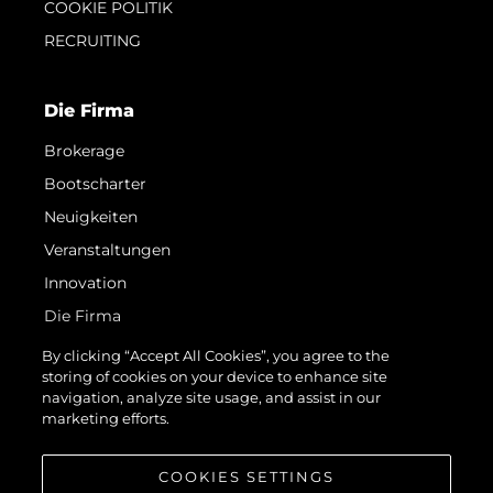
COOKIE POLITIK
RECRUITING
Die Firma
Brokerage
Bootscharter
Neuigkeiten
Veranstaltungen
Innovation
Die Firma
Das Team
By clicking “Accept All Cookies”, you agree to the
storing of cookies on your device to enhance site
Lifestyle
navigation, analyze site usage, and assist in our
Geschichte
marketing efforts.
Bewerten Sie Ihr Boot
COOKIES SETTINGS