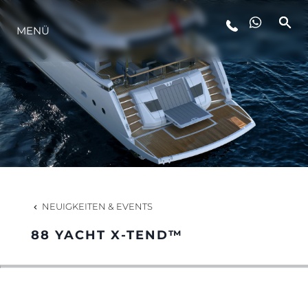
MENÜ
LIFESTYLE
INNOVATION
DIE FIRMA
DAS TEAM
NEUIGKEITEN & EVENTS
88 YACHT X-TEND™
GESCHICHTE
BEWERTEN SIE IHR BOOT