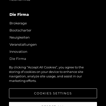
Die Firma
Brokerage
Bootscharter
Neuigkeiten
Veranstaltungen
Innovation
Die Firma
Das Team
By clicking “Accept All Cookies”, you agree to the
storing of cookies on your device to enhance site
Lifestyle
navigation, analyze site usage, and assist in our
Geschichte
marketing efforts.
Bewerten Sie Ihr Boot
COOKIES SETTINGS