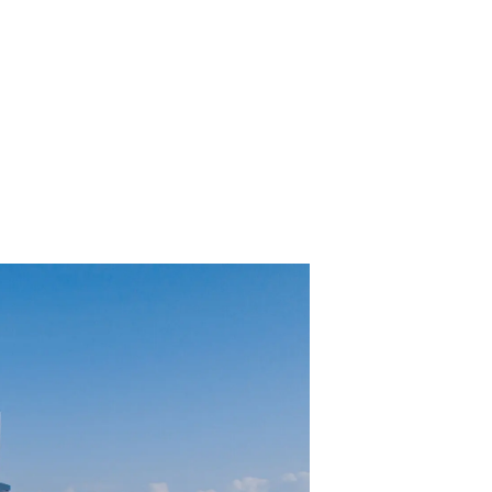
ltungen
on
a
m
te
 Sie Ihr Boot