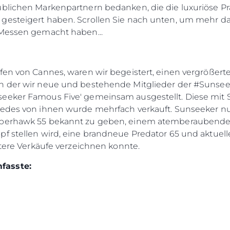
ublichen Markenpartnern bedanken, die die luxuriöse P
gesteigert haben. Scrollen Sie nach unten, um mehr dar
 Messen gemacht haben...
fen von Cannes, waren wir begeistert, einen vergrößert
in der wir neue und bestehende Mitglieder der #Sunse
seeker Famous Five' gemeinsam ausgestellt. Diese mi
jedes von ihnen wurde mehrfach verkauft. Sunseeker n
Superhawk 55 bekannt zu geben, einem atemberaubend
f stellen wird, eine brandneue Predator 65 und aktuell
itere Verkäufe verzeichnen konnte.
fasste:
Rechtliches
Die Fi
DATENSCHUTZRICHTLINIE
Brokera
ERKLÄRUNG ZUR
Bootscha
MODERNEN SKLAVEREI
Neuigkei