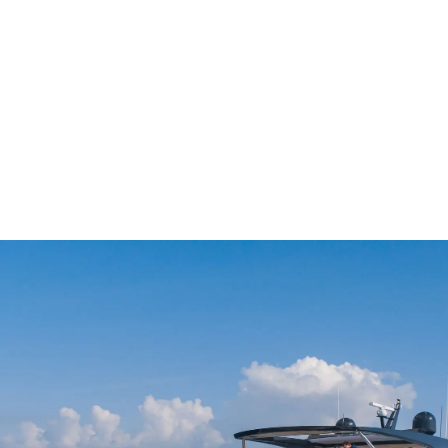
ALLGEMEINE
Veransta
GESCHÄFTSBEDINGUNGEN
Innovati
COOKIE POLITIK
Die Firm
RECRUITING
Das Tea
Lifestyle
Geschich
Bewerten