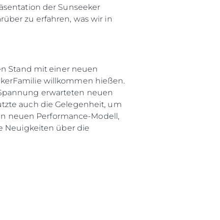
räsentation der Sunseeker
über zu erfahren, was wir in
en Stand mit einer neuen
ekerFamilie willkommen hießen.
t Spannung erwarteten neuen
utzte auch die Gelegenheit, um
en neuen Performance-Modell,
e Neuigkeiten über die
rma
ge
rter
ten