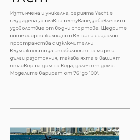
Изтънчена и уникална, серията Yacht е
създадена за плавно пътуване, забавления и
удоволствие от водни спортове. Щедрите
интериорни жилищни и външни социални
пространства с изключителни
възможности за стабилност на море и
дълги разстояния, такава яхта е вашият
отговор на дом на вода, далеч от дома.
Моделите варират от 76 'до 100'.