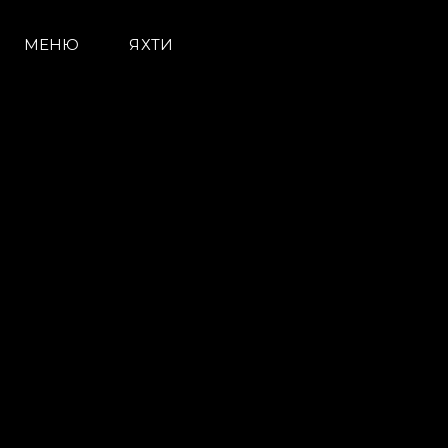
МЕНЮ
ЯХТИ