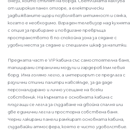
онези, които стъпят на борда. Светлината нахлува
от широкия панел отгоре, а електрически
задвижваните щори позволяват интимност и сянка,
когато е необходимо. Вграден телевизор над кухнята
с опция за прибиране и повдигане превръща
пространството в по-спокойна зона за сядане с
удобни места за сядане и специален шкаф за напитки.
Предната част е VIP кабина със самостоятелна баня,
тапицирани странични модули и гардероб към левия
борд. Има голямо легло, а интериорът се предлага с
различни стилни палитри навсякъде, за да даде
персонализирано и лично усещане на всеки
собственик. На кърмата е основната кабина с
плъзгащи се легла за създаване на двойна спалня или
две единични легла и просторна собствена баня.
Черни лакирани панели рамкират основната кабина,
създавайки атмосфера, която е чисто удоволствие.