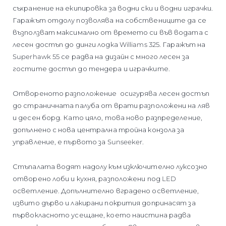
съхранение на екипировка за водни ски и водни играчки.
Гаражът отдолу позволява на собствениците да се
възползват максимално от времето си във водата с
лесен достъп до динги лодка Williams 325. Гаражът на
Superhawk 55 се радва на дизайн с много лесен за
гостите достъп до тендера и играчките.
Отвореното разположение осигурява лесен достъп
до страничната палуба от врати разположени на ляв
и десен борд. Като цяло, това ново разпределение,
допълнено с нова централна тройна конзола за
управление, е първото за Sunseeker.
Стъпалата водят надолу към изключително луксозно
отворено лоби и кухня, разположени под LED
осветление. Допълнително вградено осветление,
извито дърво и лакирани покрития допринасят за
първокласното усещане, което наистина радва