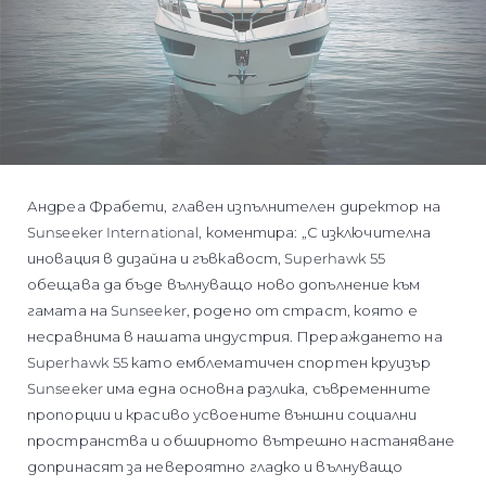
Андреа Фрабети, главен изпълнителен директор на
Sunseeker International, коментира: „С изключителна
иновация в дизайна и гъвкавост, Superhawk 55
обещава да бъде вълнуващо ново допълнение към
гамата на Sunseeker, родено от страст, която е
несравнима в нашата индустрия. Прераждането на
Superhawk 55 като емблематичен спортен круизър
Sunseeker има една основна разлика, съвременните
пропорции и красиво усвоените външни социални
пространства и обширното вътрешно настаняване
допринасят за невероятно гладко и вълнуващо