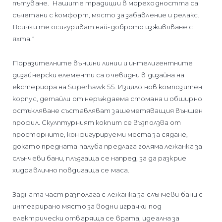
пътуване. Нашите традиции в мореходността са
съчетани с комфорт, място за забавление и релакс.
Всички те осигуряват най-доброто изживяване с
яхта.“
Поразителните външни линии и интелигентните
дизайнерски елементи са очевидни в дизайна на
екстериора на Superhawk 55. Изцяло нов композитен
корпус, детайли от неръждаема стомана и обширно
остъкляване съставляват зашеметяващия външен
профил. Скулптурният кокпит се възползва от
просторните, конфигурируеми места за сядане,
докато предната палуба предлага голяма лежанка за
слънчеви бани, плъзгаща се напред, за да разкрие
хидравлично повдигаща се маса.
Задната част разполага с лежанка за слънчеви бани с
интегрирано място за водни играчки под
електрически отваряща се врата, идеална за