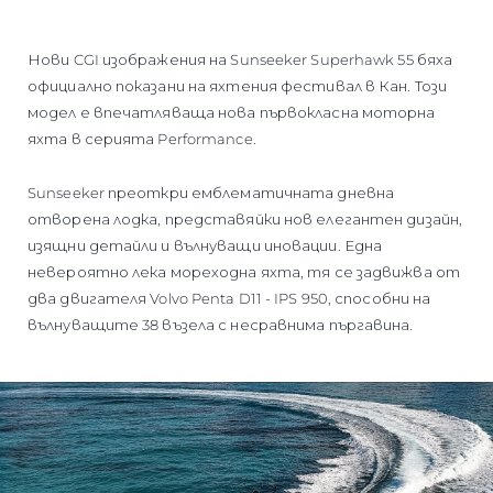
Нови CGI изображения на Sunseeker Superhawk 55 бяха
официално показани на яхтения фестивал в Кан. Този
модел е впечатляваща нова първокласна моторна
яхта в серията Performance.
Sunseeker преоткри емблематичната дневна
отворена лодка, представяйки нов елегантен дизайн,
изящни детайли и вълнуващи иновации. Една
невероятно лека мореходна яхта, тя се задвижва от
два двигателя Volvo Penta D11 - IPS 950, способни на
вълнуващите 38 възела с несравнима пъргавина.