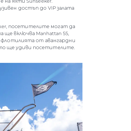
е на яхти Sunseeker.
айл
узивен достъп до VIP залата
ство
е Вашата Яхта
ker, посетителите могат да
 ще включва Manhattan 55,
 Сред флотилията от авангардни
йто ще удиви посетителите.