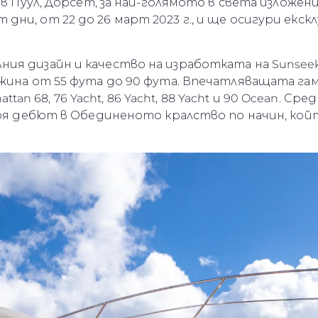
 в Пуул, Дорсет, за най-голямото в света изложени
Лайфст
и, от 22 до 26 март 2023 г., и ще осигури екскл
Наслед
Оценет
ия дизайн и качество на изработката на Sunsee
жина от 55 фута до 90 фута. Впечатляващата гама
anhattan 68, 76 Yacht, 86 Yacht, 88 Yacht и 90 Ocean.
своя дебют в Обединеното кралство по начин, ко