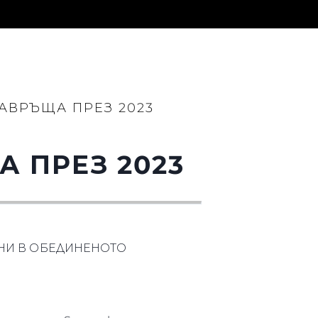
АВРЪЩА ПРЕЗ 2023
нията
 ПРЕЗ 2023
бявани Яхти
я
 НИ В ОБЕДИНЕНОТО
ия
ията