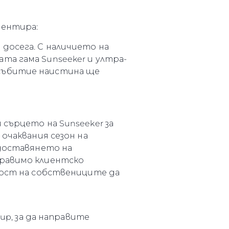
ментира:
досега. С наличието на
та гама Sunseeker и ултра-
 събитие наистина ще
сърцето на Sunseeker за
 очаквания сезон на
едоставянето на
бравимо клиентско
ност на собствениците да
up, за да направите