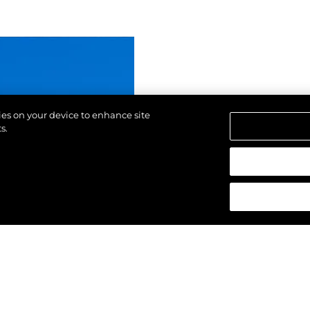
kies on your device to enhance site
s.
азени.