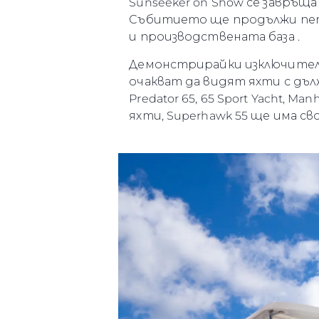
Sunseeker on Show се завръща
Събитието ще продължи пет дн
и производствената база .
Демонстрирайки изключителн
очакват да видят яхти с дъл
Predator 65, 65 Sport Yacht, M
яхти, Superhawk 55 ще има 