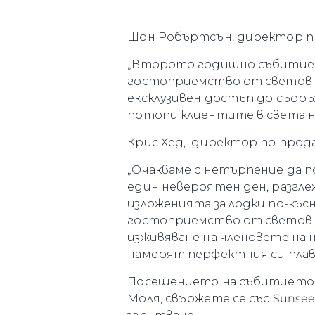
Шон Робъртсън, директор про
„Второто годишно събитие Su
гостоприемство от световна 
ексклузивен достъп до съор
потопи клиентите в света на
Крис Хед, директор по прода
„Очакваме с нетърпение да п
един невероятен ден, разгле
изложенията за лодки по-къс
гостоприемство от световна
изживяване на членовете на 
намерят перфектния си плават
Посещението на събитието е
Моля, свържете се със Sunsee