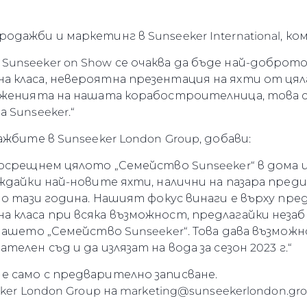
дажби и маркетинг в Sunseeker International, ко
nseeker on Show се очаква да бъде най-доброто 
класа, невероятна презентация на яхти от цяла
ъженията на нашата корабостроителница, това
 Sunseeker.“
жбите в Sunseeker London Group, добави:
осрещнем цялото „Семейство Sunseeker“ в дома и 
ждайки най-новите яхти, налични на пазара преди
но тази година. Нашият фокус винаги е върху пр
 класа при всяка възможност, предлагайки неза
нашето „Семейство Sunseeker“. Това дава възмож
елен съд и да излязат на вода за сезон 2023 г.“
 само с предварително записване.
ker London Group на marketing@sunseekerlondon.gro