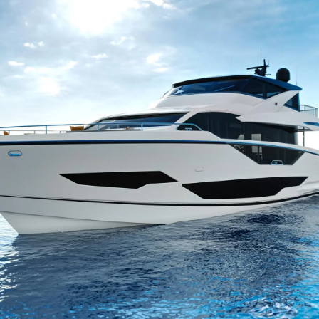
Правни Pазпоредби
Компа
PRIVACY POLICY
Употре
MODERN SLAVERY
Чартър
STATEMENT
а
Новини