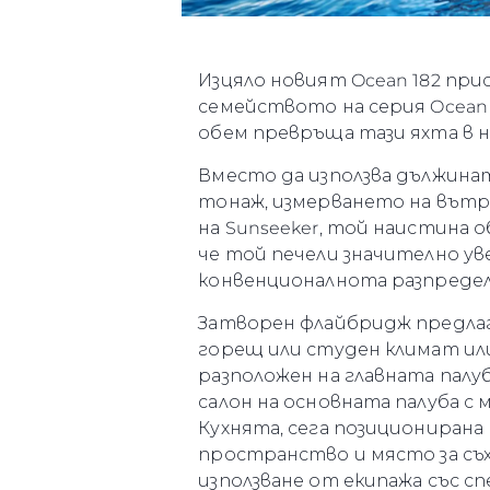
Бисквитки
Изцяло новият Ocean 182 при
семейството на серия Ocean
обем превръща тази яхта в н
Вместо да използва дължината
тонаж, измерването на вътре
на Sunseeker, той наистина о
че той печели значително ув
конвенционалнота разпределе
Затворен флайбридж предла
горещ или студен климат или
разположен на главната палу
салон на основната палуба с 
Кухнята, сега позициониран
пространство и място за съх
използване от екипажа със с