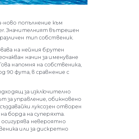
я
ия
ай-ново попълнение към
ията
ker. Значителният вътрешен
 различен тип собственик.
айл
овава на нейния брутен
ство
еочакван начин за именуване
е Вашата Яхта
Това напомня на собственика,
д 90 фута, в сравнение с
одходящ за изключително
т за управление, обикновено
 създавайки луксозен отворен
на борда на суперяхта.
, осигурява невероятно
веника или за дискретно