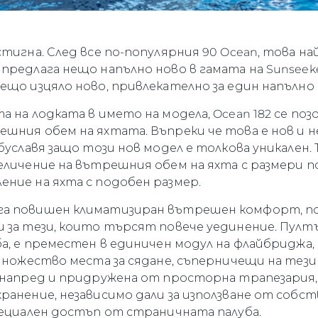
TERMS & CONDITIONS
Събити
COOKIE POLICY
Иновац
RECRUITMENT
стигна. След все по-популярния 90 Ocean, това н
Компан
 предлага нещо напълно ново в гамата на Sunsee
Екипът
ещо изцяло ново, привлекателно за един напълно
Лайфст
 на лодката в името на модела, Ocean 182 се поз
Наслед
шния обем на яхтата. Въпреки че това е нов и н
Оценет
буславя защо този нов модел е толкова уникален. 
еличение на вътрешния обем на яхта с размери по
ние на яхта с подобен размер.
га повишен климатизиран вътрешен комфорт, п
 за тези, които търсят повече уединение. Пултъ
ба, е преместен в единичен модул на флайбриджа,
множество места за сядане, съперничещи на тези 
а напред и придружена от просторна трапезария
ранение, независимо дали за използване от собст
пециален достъп от страничната палуба.