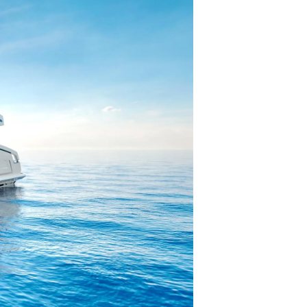
нията
бявани Яхти