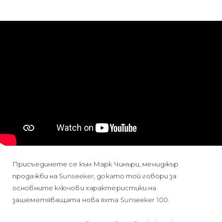
Присъединете се към Марк Чинъри, мениджър
продажби на Sunseeker, докато той говори за
основните ключови характеристики на
зашеметяващата нова яхта Sunseeker 100.