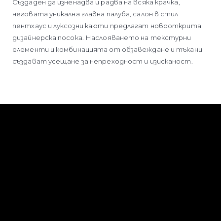
Създаден да изненадва и радва на всяка крачка,
неговата уникална главна палуба, салон в стил
пентхаус и луксозни каюти предлагат новооткрита
дизайнерска посока. Наслояването на текстурни
елементи и комбинацията от обзавеждане и тъкани
създават усещане за непреходност и изисканост.