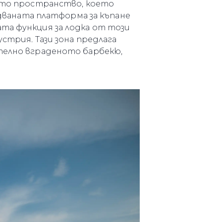
ия
ното пространство, което
ваната платформа за къпане
ията
та функция за лодка от този
стрия. Тази зона предлага
айл
ително вграденото барбекю,
ство
е Вашата Яхта