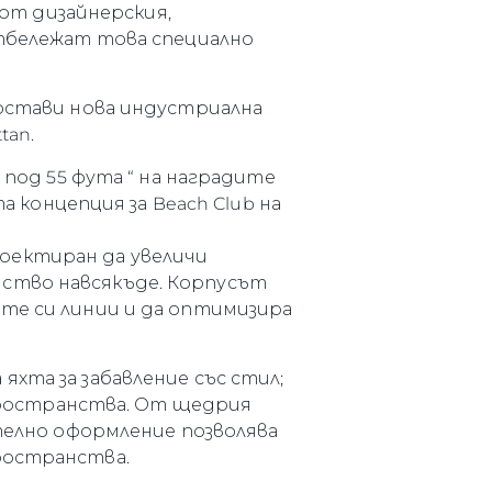
 от дизайнерския,
отбележат това специално
постави нова индустриална
tan.
 под 55 фута “ на наградите
а концепция за Beach Club на
оектиран да увеличи
нство навсякъде. Корпусът
ите си линии и да оптимизира
нията
бявани Яхти
хта за забавление със стил;
и пространства. От щедрия
ително оформление позволява
ространства.
я