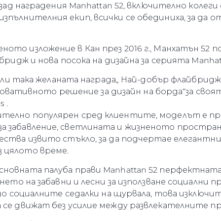
щ зад наградения Manhattan 52, включително колеги
зпълнителния екип, всички се обединиха, за да 
ото изложение в Кан през 2016 г., Манхатън 52 
йбридж и нова посока на дизайна за серията Manhat
ечели така желаната награда„ Най-добър флайбридж
-иновативното решение за дизайн на борда“за своят
 .
телно популярен сред клиентите, моделът е пр
а забавление, светлината и жизненото простра
ества извито стъкло, за да подчертае елегантн
Правни Pазпоредби
Компа
 цялото време.
PRIVACY POLICY
Употре
новната палуба прави Manhattan 52 перфектната я
MODERN SLAVERY
Чартър
ването на забавни и лесни за използване социалн
STATEMENT
, до социалните седалки на щурвала, това изключ
а
Новини
TERMS & CONDITIONS
а се движат без усилие между развлекателните п
Събити
COOKIE POLICY