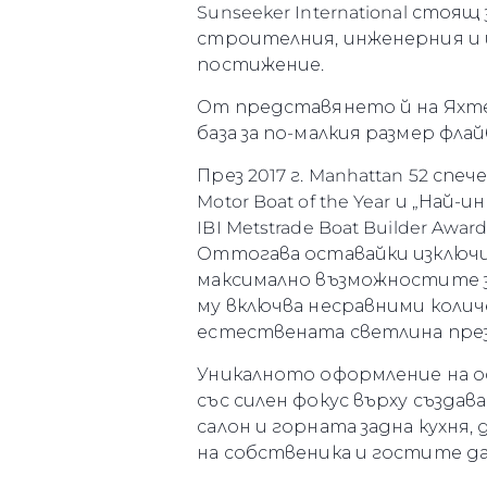
Sunseeker International стоя
строителния, инженерния и и
постижение.
От представянето й на Яхтен
база за по-малкия размер фла
През 2017 г. Manhattan 52 сп
Motor Boat of the Year и „Най
IBI Metstrade Boat Builder Awards
Оттогава оставайки изключи
максимално възможностите з
му включва несравними колич
Информация
естествената светлина през
Карта На Сайта
Уникалното оформление на ос
Контакти
със силен фокус върху създа
салон и горната задна кухня
Предпочитания З
Бисквитки
на собственика и гостите д