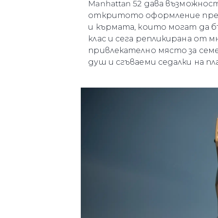
Manhattan 52 дава възможнос
откритото оформление пред
и кърмата, които могат да б
клас и сега репликирана от м
привлекателно място за семе
душ и сгъваеми седалки на 