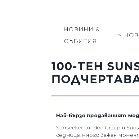
НОВИНИ &
>
НО
СЪБИТИЯ
100-ТЕН SUN
ПОДЧЕРТАВА
Най-бързо продаваният мод
Sunseeker London Group и Sun
седмица, много важен момент